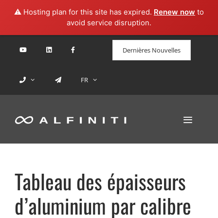
⚠️ Hosting plan for this site has expired.
Renew now
to
avoid service disruption.
Aller
Dernières Nouvelles
au
contenu
FR
MENU
Tableau des épaisseurs
d’aluminium par calibre