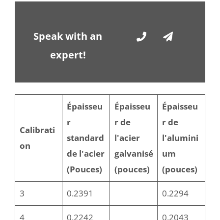
Speak with an
expert!
Épaisseu
Épaisseu
Épaisseu
r
r de
r de
Calibrati
standard
l'acier
l'alumini
on
de l'acier
galvanisé
um
(Pouces)
(pouces)
(pouces)
3
0.2391
0.2294
4
0.2242
0.2043